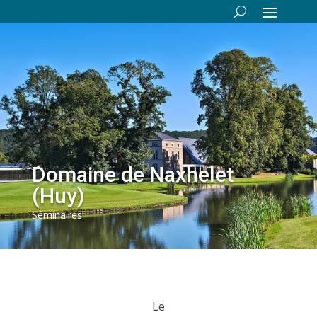
Domaine de Naxhelet
(Huy)
Séminaires
Le