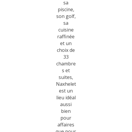
sa
piscine,
son golf,
sa
cuisine
raffinée
et un
choix de
33
chambre
s et
suites,
Naxhelet
est un
lieu idéal
aussi
bien
pour
affaires
que pour