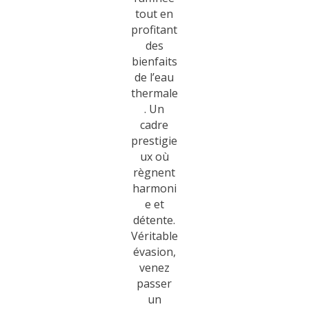
tout en
profitant
des
bienfaits
de l’eau
thermale
. Un
cadre
prestigie
ux où
règnent
harmoni
e et
détente.
Véritable
évasion,
venez
passer
un