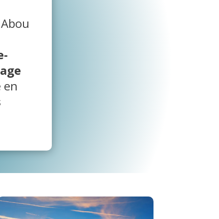
 Abou
e-
age
e en
s