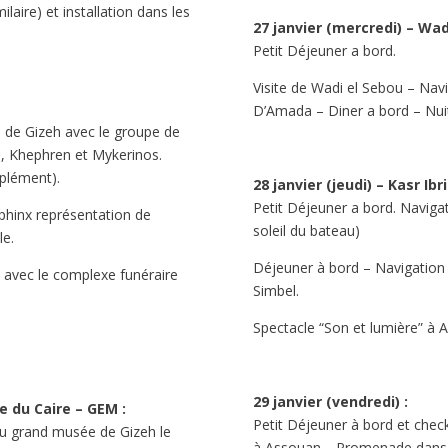
ilaire) et installation dans les
27 janvier (mercredi) – Wad
Petit Déjeuner a bord.
Visite de Wadi el Sebou – Nav
D’Amada – Diner a bord – Nu
u de Gizeh avec le groupe de
, Khephren et Mykerinos.
upplément).
28 janvier (jeudi) – Kasr Ibr
Petit Déjeuner a bord. Navigat
phinx représentation de
soleil du bateau)
le.
Déjeuner à bord – Navigation 
h avec le complexe funéraire
Simbel.
Spectacle “Son et lumière” à 
29 janvier (vendredi) :
 du Caire – GEM :
Petit Déjeuner à bord et chec
 du grand musée de Gizeh le
à Assouan… Promenade dans le