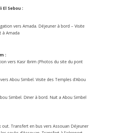
i El Sebou :
igation vers Amada. Déjeuner à bord – Visite
it à Amada
im :
ion vers Kasr Ibrim (Photos du site du pont
vers Abou Simbel. Visite des Temples d’Abou
Abou Simbel. Diner à bord. Nuit a Abou Simbel
k out. Transfert en bus vers Assouan Déjeuner
s souks d’Assouan. Transfert à l’aéroport