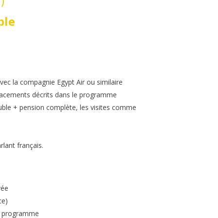
)
ble
avec la compagnie Egypt Air ou similaire
éplacements décrits dans le programme
ble + pension complète, les visites comme
rlant français.
vée
ce)
le programme