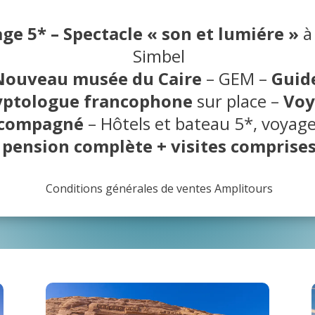
ge 5* –
Spectacle « son et lumiére »
à
Simbel
Nouveau musée du Caire
– GEM –
Guid
yptologue francophone
sur place –
Voy
compagné
– Hôtels et bateau 5*, voyag
pension complète + visites comprise
Conditions générales de ventes Amplitours