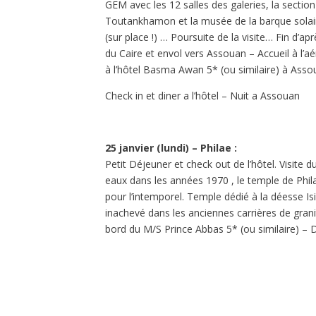
GEM avec les 12 salles des galeries, la sectio
Toutankhamon et la musée de la barque sola
(sur place !) … Poursuite de la visite… Fin d’apr
du Caire et envol vers Assouan – Accueil à l’a
à l’hôtel Basma Awan 5* (ou similaire) à Asso
Check in et diner a l’hôtel – Nuit a Assouan
25 janvier (lundi) – Philae :
Petit Déjeuner et check out de l’hôtel. Visite 
eaux dans les années 1970 , le temple de Phil
pour l’intemporel. Temple dédié à la déesse Isis
inachevé dans les anciennes carrières de grani
bord du M/S Prince Abbas 5* (ou similaire) – 