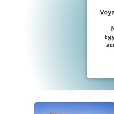
Voya
Eg
ac