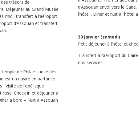
n des trésors de
d’Assouan envol vers le Caire. 
ire. Déjeuner au Grand Musée
l’hôtel . Diner et nuit à l’hôtel 
ès-midi, transfert a l’aéroport
éroport d’Assouan et transfert
uan.
30 janvier (samedi) :
Petit déjeuner à l’hôtel et che
Transfert à l’aéroport du Caire
nos services
du temple de Philae sauvé des
ae est un navire en partance
 . Visite de l’obélisque
t rose. Check in et déjeuner a
Diner a bord – Nuit à Assouan