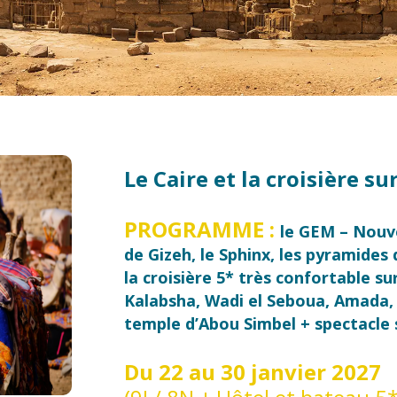
Le Caire et la croisière su
PROGRAMME :
le GEM – Nouv
de Gizeh, le Sphinx, les pyramides
la croisière 5* très confortable
su
Kalabsha, Wadi el Seboua, Amada, 
temple d’Abou Simbel + spectacle 
Du 22 au 30 janvier 2027