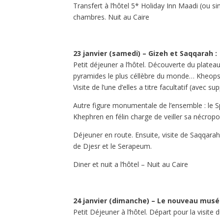
Transfert à l’hôtel 5* Holiday Inn Maadi (ou sim
chambres. Nuit au Caire
23 janvier (samedi) – Gizeh et Saqqarah :
Petit déjeuner a l’hôtel. Découverte du platea
pyramides le plus céllèbre du monde… Kheops
Visite de l’une d’elles a titre facultatif (avec s
Autre figure monumentale de l’ensemble : le S
Khephren en félin charge de veiller sa nécropo
Déjeuner en route. Ensuite, visite de Saqqara
de Djesr et le Serapeum.
Diner et nuit a l’hôtel – Nuit au Caire
24 janvier (dimanche) – Le nouveau musée
Petit Déjeuner à l’hôtel. Départ pour la visite