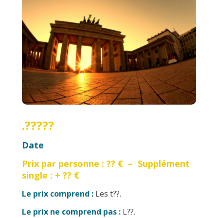
.?????
Date
Prix par personne : ?? €
–
Supplément
single : + ?? €
Le prix comprend :
Les t??.
Le prix ne comprend pas :
L
??.