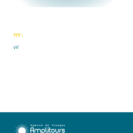
??? :
vV