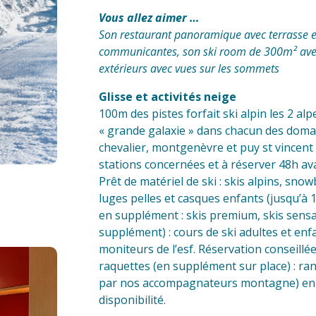
Vous allez aimer …
Son restaurant panoramique avec terrasse 
communicantes, son ski room de 300m² avec 
extérieurs avec vues sur les sommets
Glisse et activités neige
100m des pistes forfait ski alpin les 2 alp
« grande galaxie » dans chacun des domain
chevalier, montgenèvre et puy st vincent 
stations concernées et à réserver 48h a
Prêt de matériel de ski : skis alpins, sn
luges pelles et casques enfants (jusqu’à 17
en supplément : skis premium, skis sensa
supplément) : cours de ski adultes et enf
moniteurs de l’esf. Réservation conseill
raquettes (en supplément sur place) : r
par nos accompagnateurs montagne) en 
disponibilité.