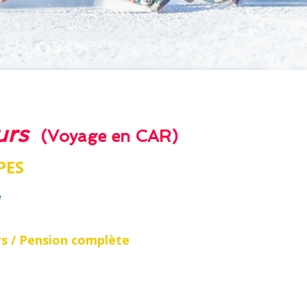
ours
(Voyage en CAR)
PES
e
rs /
Pension complète