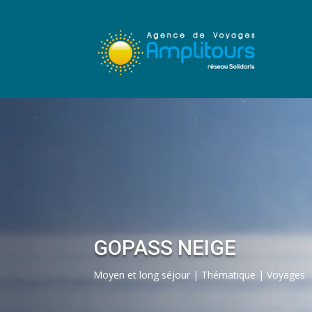
GOPASS NEIGE
Moyen et long séjour | Thématique | Voyages